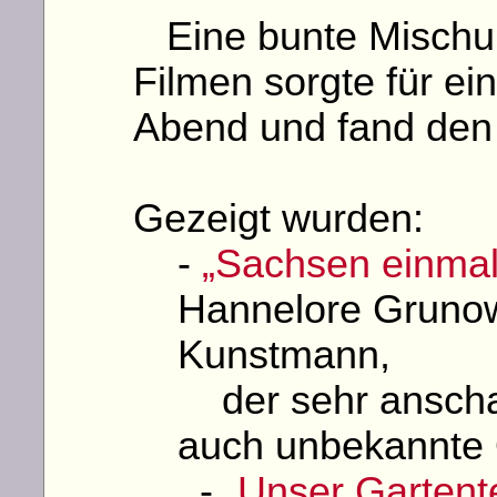
Eine bunte Mischu
Filmen sorgte für e
Abend und fand den B
Gezeigt wurden:
-
„Sachsen einmal
Hannelore Grunow
Kunstmann,
der sehr anschau
auch unbekannte O
-
„Unser Gartent