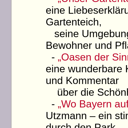
eine Liebeserklär
Gartenteich,
seine Umgebung u
Bewohner und Pfl
-
„Oasen der Sin
eine wunderbare K
und Kommentar
über die Schönhe
-
„Wo Bayern auf 
Utzmann – ein st
durch den Park