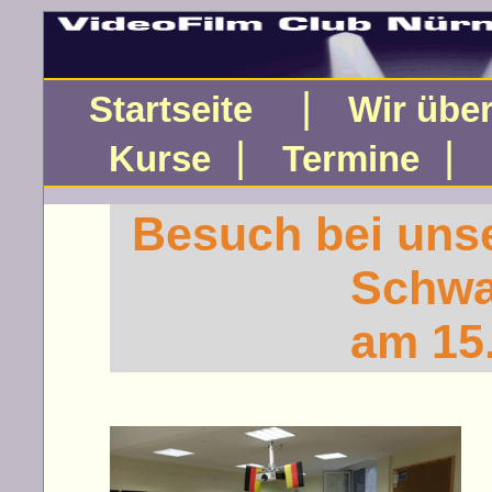
|
Startseite
Wir übe
|
|
Kurse
Termine
Besuch bei unse
Schwa
am 15.