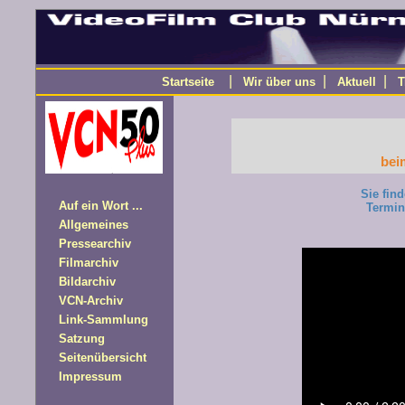
|
|
|
Startseite
Wir über uns
Aktuell
T
bei
Sie fin
Auf ein Wort ...
Termin
Allgemeines
Pressearchiv
Filmarchiv
Bildarchiv
VCN-Archiv
Link-Sammlung
Satzung
Seitenübersicht
Impressum