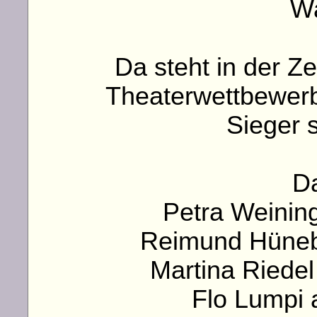
W
Da steht in der Zei
Theaterwettbewerb
Sieger 
Da
Petra Weining
Reimund Hünebu
Martina Riedel 
Flo Lumpi a