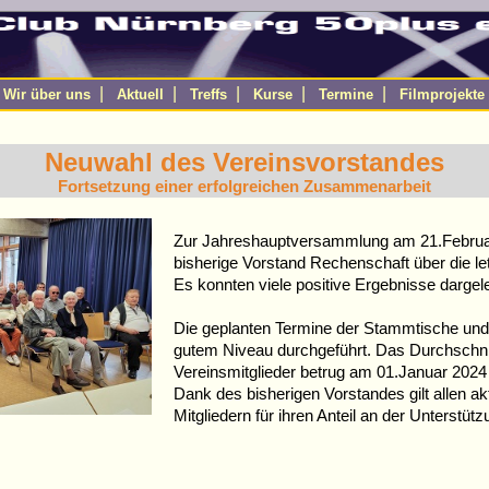
|
|
|
|
|
|
Wir über uns
Aktuell
Treffs
Kurse
Termine
Filmprojekte
Neuwahl des Vereinsvorstandes
Fortsetzung einer erfolgreichen Zusammenarbeit
Zur Jahreshauptversammlung am 21.Februar
bisherige Vorstand Rechenschaft über die le
Es konnten viele positive Ergebnisse dargel
Die geplanten Termine der Stammtische und
gutem Niveau durchgeführt. Das Durchschnit
Vereinsmitglieder betrug am 01.Januar 2024 
Dank des bisherigen Vorstandes gilt allen a
Mitgliedern für ihren Anteil an der Unterstüt