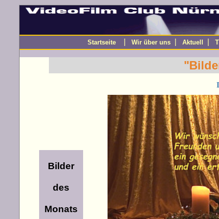
|
|
|
Startseite
Wir über uns
Aktuell
T
"Bilde
Bilder
des
Monats