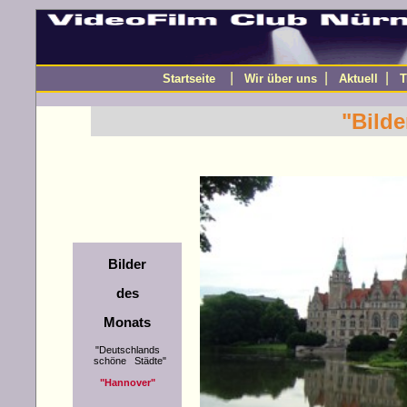
|
|
|
Startseite
Wir über uns
Aktuell
T
"Bilde
Bilder
des
Monats
"Deutschlands
schöne Städte"
"Hannover"