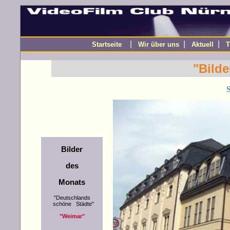
|
|
|
Startseite
Wir über uns
Aktuell
T
"Bilde
Bilder
des
Monats
"Deutschlands
schöne Städte"
"Weimar"