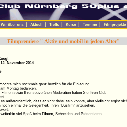
|
|
|
|
|
|
Wir über uns
Aktuell
Treffs
Kurse
Termine
Filmprojekte
Filmpremiere " Aktiv und mobil in jedem Alter"
oegl,
12. November 2014
re
 möchte mich nochmals ganz herzlich für die Einladung
e am Montag bedanken.
n Filmen sowie Ihrer souveränen Moderation haben Sie Ihren Club
ert.
s außerordentlich, dass er nicht dabei sein konnte, aber vielleicht ergibt sic
 noch einmal die Gelegenheit, Ihren "Busfilm" anzusehen.
swert.
 weiterhin viel Spaß beim Filmen, Schneiden und Präsentieren.