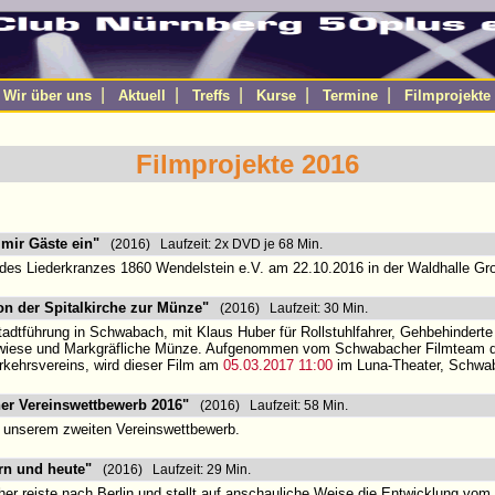
|
|
|
|
|
|
Wir über uns
Aktuell
Treffs
Kurse
Termine
Filmprojekte
Filmprojekte 2016
mir Gäste ein"
(2016) Laufzeit: 2x DVD je 68 Min.
des Liederkranzes 1860 Wendelstein e.V. am 22.10.2016 in der Waldhalle G
n der Spitalkirche zur Münze"
(2016) Laufzeit: 30 Min.
tadtführung in Schwabach, mit Klaus Huber für Rollstuhlfahrer, Gehbehinderte 
hrwiese und Markgräfliche Münze. Aufgenommen vom Schwabacher Filmteam d
kehrsvereins, wird dieser Film am
05.03.2017 11:00
im Luna-Theater, Schwaba
er Vereinswettbewerb 2016"
(2016) Laufzeit: 58 Min.
n unserem zweiten Vereinswettbewerb.
rn und heute"
(2016) Laufzeit: 29 Min.
er reiste nach Berlin und stellt auf anschauliche Weise die Entwicklung vom