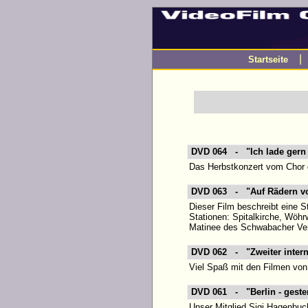
Startseite
DVD 064 - "Ich lade gern 
Das Herbstkonzert vom Chor 
DVD 063 - "Auf Rädern vo
Dieser Film beschreibt eine S
Stationen: Spitalkirche, Wö
Matinee des Schwabacher Ver
DVD 062 - "Zweiter intern
Viel Spaß mit den Filmen vo
DVD 061 - "Berlin - geste
Unser Mitglied Sigi Hagenbuch