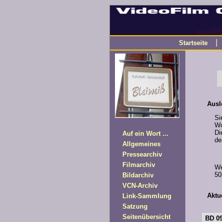
Startseite
Ausl
Si
Wo
Di
Auf ein Wort ...
de
Allgemeines
Pressearchiv
Filmarchiv
We
50
Bildarchiv
VCN-Archiv
Aktu
Link-Sammlung
Satzung
Seitenübersicht
BD 0