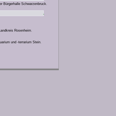
er Bürgerhalle Schwarzenbruck.
.
Landkreis Rosenheim.
arium und -terrarium Stein.
Stein.
imaran.
um und -Terrarium Stein.