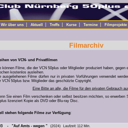
|
|
|
|
|
|
Wir über uns
Aktuell
Treffs
Kurse
Termine
Filmprojekte
Filmarchiv
eihen von VCN- und Privatfilmen
e können Filme, die der VCN 50plus oder Mitglieder produziert haben, gegen
chen kostenlos ausleihen.
e ausgeliehenen Filme dürfen nur in privaten Vorführungen verwendet werde
r VCN 50plus bzw. Mitglieder das geschützte Copyright.
Eine Bitte an alle, die Filme für den privaten Gebrauch au
nn Sie einen Film verschenken oder selbst besitzen möchten, so erwerben 
plus lizenziert Kopie als DVD oder Blu-ray Disc.
ell stehen folgende Filme zur Verfügung
:
93 - "Auf Amts - wegen "
(2024) Laufzeit: 112 Min.