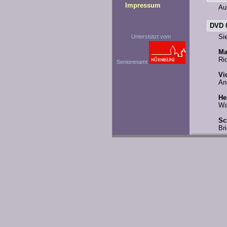
Impressum
Au
DVD 
Si
Unterstützt vom
Ma
Ri
Seniorenamt
Vi
An
He
Wa
Sc
Br
Un
He
Ei
An
VC
Ha
Kü
Re