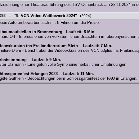
fzeichnung einer Theateraufführung des TSV Ochenbruck am 22.11.2024 in d
092 - "9. VCN-Video-Wettbewerb 2024"
(2024)
eben Autoren bewarben sich mit 8 Filmen um die Preise.
ibaumaufstellen in Brannenburg Laufzeit: 8 Min.
chard Ort - Impressionen von volkstümlichen Brauchtum im oberbayerischen 
deoexkursion ins Freilandterrarium Stein Laufzeit: 7 Min.
nelore Diem - Bericht über die Videoexkursion des VCN 50plus ins Freilandaqu
rbststimmung Laufzeit: 9 Min.
lter Utzmann - Eine gefühlvolle Symphonie herbstlicher Empfindungen.
hlossgartenfest Erlangen 2023 Laufzeit: 11 Min.
igitte Güthlein - Beobachtungen beim Schlossgartenfest der FAU in Erlangen.
ser Michl ist wieder da Laufzeit: 6 Min.
inz Finkler - Tierbetrachtungen vor der Seniorenwohnanlage am Goethering in 
n maritimer Ausflug Laufzeit: 10 Min.
nelore Diem - Damenausflug an den Brombachsee mit einer Fahrt auf dem Tr
N-Mitglieder auf Videoexkursion Laufzeit: 7 Min.
ns-Werner Müller - Beobachtungen bei einer Exkursion in das Freiland-Aquari
nstliche Wasserwelt Laufzeit: 9 Min.
nate Utzmann - Ein Porträt über die Fränkische Seenplatte.